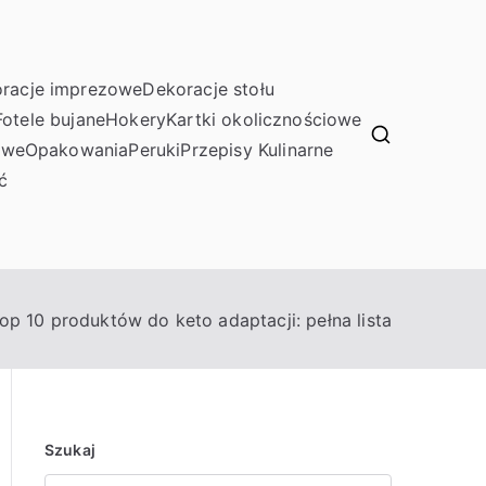
racje imprezowe
Dekoracje stołu
Fotele bujane
Hokery
Kartki okolicznościowe
owe
Opakowania
Peruki
Przepisy Kulinarne
ć
op 10 produktów do keto adaptacji: pełna lista
Szukaj