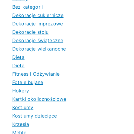
Bez kategorii
Dekoracje cukiernicze
Dekoracje imprezowe
Dekoracje stołu
Dekoracje świąteczne
Dekoracje wielkanocne
Dieta
Dieta
Fitness I Odżywianie
Fotele bujane
Hokery
Kartki okolicznościowe
Kostiumy
Kostiumy dziecięce
Krzesła
Meble