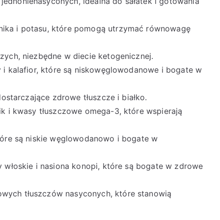
jednonienasyconych, idealna do sałatek i gotowania
nnika i potasu, które pomogą utrzymać równowagę
czych, niezbędne w diecie ketogenicznej.
y i kalafior, które są niskowęglowodanowe i bogate w
 dostarczające zdrowe tłuszcze i białko.
nik i kwasy tłuszczowe omega-3, które wspierają
 które są niskie węglowodanowo i bogate w
hy włoskie i nasiona konopi, które są bogate w zdrowe
owych tłuszczów nasyconych, które stanowią