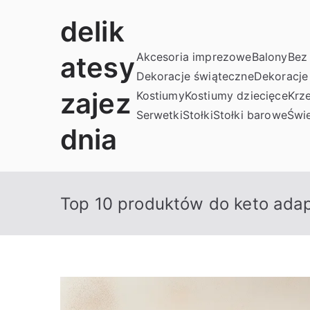
Przejdź
delik
do
treści
Akcesoria imprezowe
Balony
Bez 
atesy
Dekoracje świąteczne
Dekoracje
zajez
Kostiumy
Kostiumy dziecięce
Krze
Serwetki
Stołki
Stołki barowe
Świe
dnia
Top 10 produktów do keto adapt