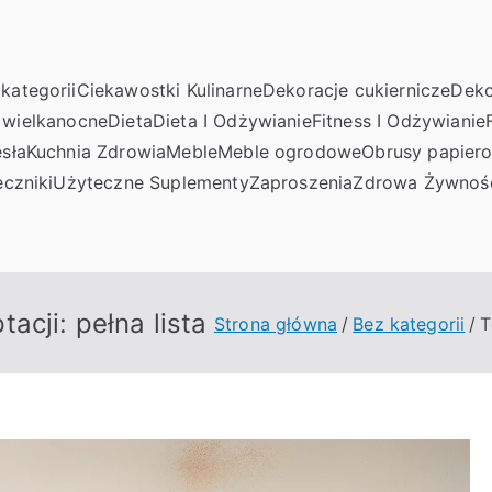
kategorii
Ciekawostki Kulinarne
Dekoracje cukiernicze
Deko
 wielkanocne
Dieta
Dieta I Odżywianie
Fitness I Odżywianie
sła
Kuchnia Zdrowia
Meble
Meble ogrodowe
Obrusy papier
czniki
Użyteczne Suplementy
Zaproszenia
Zdrowa Żywnoś
acji: pełna lista
Strona główna
Bez kategorii
T