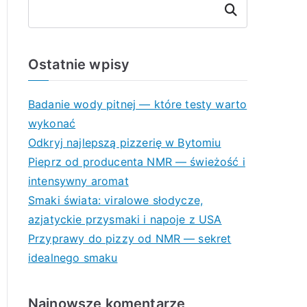
Szukaj
Ostatnie wpisy
Badanie wody pitnej — które testy warto
wykonać
Odkryj najlepszą pizzerię w Bytomiu
Pieprz od producenta NMR — świeżość i
intensywny aromat
Smaki świata: viralowe słodycze,
azjatyckie przysmaki i napoje z USA
Przyprawy do pizzy od NMR — sekret
idealnego smaku
Najnowsze komentarze