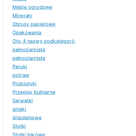
Meble ogrodowe
Minerały
Obrusy papierowe
Opakowania
Oto 4 nazwy podkategorii:
pełnoziarniste
pełnoziarniste
Peruki
potraw
Probiotyki
Przepisy Kulinarne
Serwetki
smaki
śniadaniowe
Stołki
Stołki barowe