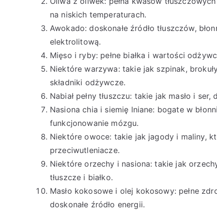
Oliwa z oliwek: pełna kwasów tłuszczowych 
na niskich temperaturach.
Awokado: doskonałe źródło tłuszczów, bło
elektrolitową.
Mięso i ryby: pełne białka i wartości odżyw
Niektóre warzywa: takie jak szpinak, brokuł
składniki odżywcze.
Nabiał pełny tłuszczu: takie jak masło i ser,
Nasiona chia i siemię lniane: bogate w błon
funkcjonowanie mózgu.
Niektóre owoce: takie jak jagody i maliny,
przeciwutleniacze.
Niektóre orzechy i nasiona: takie jak orzec
tłuszcze i białko.
Masło kokosowe i olej kokosowy: pełne zdr
doskonałe źródło energii.