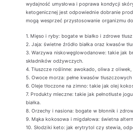
wydajność umysłowa i poprawa kondycji skóry
ketogenicznej jest odpowiednie dobranie prod
mogą wesprzeć przystosowanie organizmu do
1. Mięso i ryby: bogate w białko i zdrowe tłusz
2. Jaja: świetne źródło białka oraz kwasów tł
3. Warzywa niskowęglowodanowe: takie jak bro
składników odżywczych.
4. Tłuszcze roślinne: awokado, oliwa z oliwe
5. Owoce morza: pełne kwasów tłuszczowych 
6. Oleje tłoczone na zimno: takie jak olej ko
7. Produkty mleczne: takie jak pełnotłuste jo
białka.
8. Orzechy i nasiona: bogate w błonnik i zdrow
9. Mąka kokosowa i migdałowa: świetna alter
10. Słodziki keto: jak erytrytol czy stewia, 