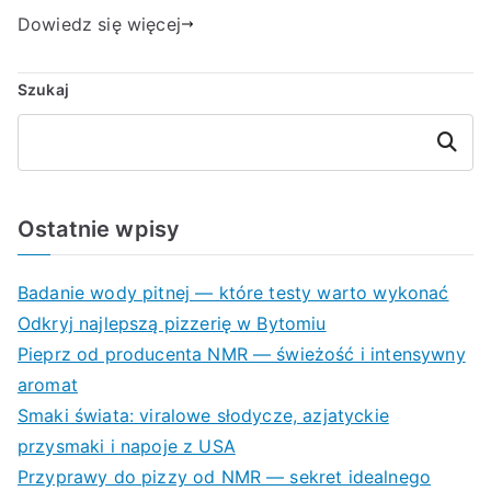
Dowiedz się więcej
Szukaj
Szukaj
Ostatnie wpisy
Badanie wody pitnej — które testy warto wykonać
Odkryj najlepszą pizzerię w Bytomiu
Pieprz od producenta NMR — świeżość i intensywny
aromat
Smaki świata: viralowe słodycze, azjatyckie
przysmaki i napoje z USA
Przyprawy do pizzy od NMR — sekret idealnego