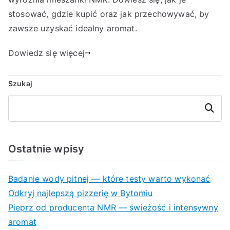
stosować, gdzie kupić oraz jak przechowywać, by
zawsze uzyskać idealny aromat.
Dowiedz się więcej
Szukaj
Szukaj
Ostatnie wpisy
Badanie wody pitnej — które testy warto wykonać
Odkryj najlepszą pizzerię w Bytomiu
Pieprz od producenta NMR — świeżość i intensywny
aromat