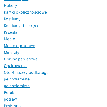
Hokery
Kartki okolicznościowe
Kostiumy
Kostiumy dziecięce
Krzesła
Meble
Meble ogrodowe
Minerały
Obrusy papierowe
Opakowania
Oto 4 nazwy podkategorii:
pełnoziarniste
pełnoziarniste
Peruki
potraw
Probiotyki