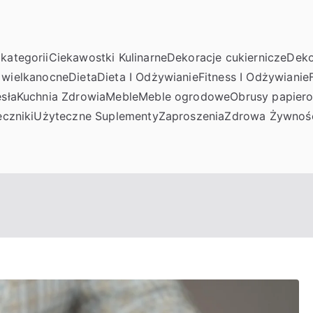
kategorii
Ciekawostki Kulinarne
Dekoracje cukiernicze
Deko
 wielkanocne
Dieta
Dieta I Odżywianie
Fitness I Odżywianie
sła
Kuchnia Zdrowia
Meble
Meble ogrodowe
Obrusy papier
czniki
Użyteczne Suplementy
Zaproszenia
Zdrowa Żywnoś