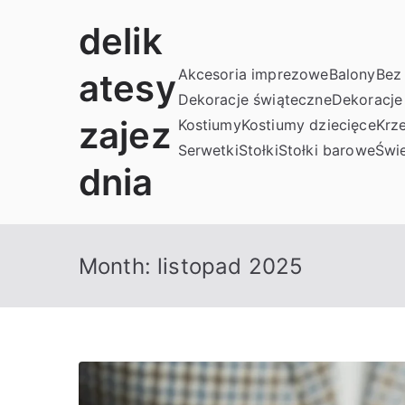
Przejdź
delik
do
treści
Akcesoria imprezowe
Balony
Bez 
atesy
Dekoracje świąteczne
Dekoracje
zajez
Kostiumy
Kostiumy dziecięce
Krze
Serwetki
Stołki
Stołki barowe
Świe
dnia
Month:
listopad 2025