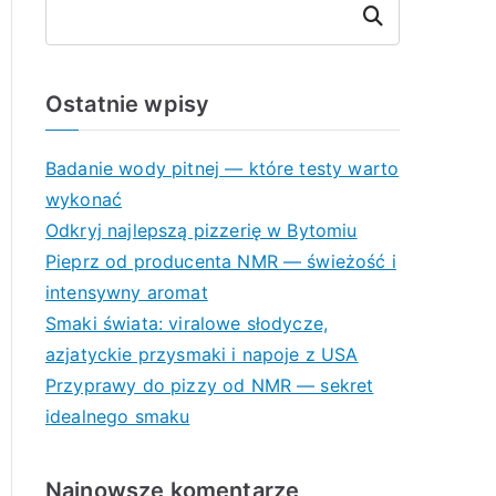
Szukaj
Ostatnie wpisy
Badanie wody pitnej — które testy warto
wykonać
Odkryj najlepszą pizzerię w Bytomiu
Pieprz od producenta NMR — świeżość i
intensywny aromat
Smaki świata: viralowe słodycze,
azjatyckie przysmaki i napoje z USA
Przyprawy do pizzy od NMR — sekret
idealnego smaku
Najnowsze komentarze