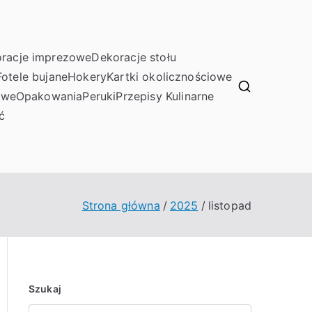
racje imprezowe
Dekoracje stołu
Fotele bujane
Hokery
Kartki okolicznościowe
owe
Opakowania
Peruki
Przepisy Kulinarne
ć
Strona główna
2025
listopad
Szukaj