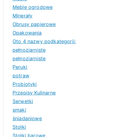
Meble ogrodowe
Minerały
Obrusy papierowe
Opakowania
Oto 4 nazwy podkategorii:
pełnoziarniste
pełnoziarniste
Peruki
potraw
Probiotyki
Przepisy Kulinarne
Serwetki
smaki
śniadaniowe
Stołki
Stołki barowe