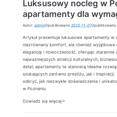
Luksusowy nocleg w P
apartamenty dla wyma
Autor:
admin
Opublikowano
2025-11-21
Opublikowano
Artykuł prezentuje luksusowe apartamenty w s
niezrównany komfort, ale również wyjątkowe d
elegancję i nowoczesność, oferując starannie
najważniejszych atrakcji kulturalnych, biznes
detal, apartamenty te stanowią idealne rozwi
szukających zarówno prestiżu, jak i inspiracj
odkryć, jak niezwykłe doświadczenia i unika
w Poznaniu.
Dowiedz się więcej