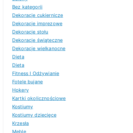
Bez kategorii
Dekoracje cukiernicze
Dekoracje imprezowe
Dekoracje stołu
Dekoracje świąteczne
Dekoracje wielkanocne
Dieta
Dieta
Fitness I Odżywianie
Fotele bujane
Hokery
Kartki okolicznościowe
Kostiumy
Kostiumy dziecięce
Krzesła
Meble