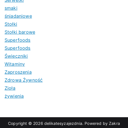
Serwetki
smaki
śniadaniowe
Stołki
Stołki barowe
Superfoods
Superfoods
Świeczniki
Witaminy
Zaproszenia
Zdrowa Żywność
Zioła
żywienia
Copyright © 2026
delikatesyzajezdnia
. Powered by
Zakra