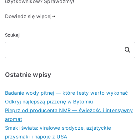
użytkowników? Sprawdźmy!
Dowiedz się więcej
Szukaj
Szukaj
Ostatnie wpisy
Badanie wody pitnej — które testy warto wykonać
Odkryj najlepszą pizzerię w Bytomiu
Pieprz od producenta NMR — świeżość i intensywny
aromat
Smaki świata: viralowe słodycze, azjatyckie
przysmaki i napoje z USA