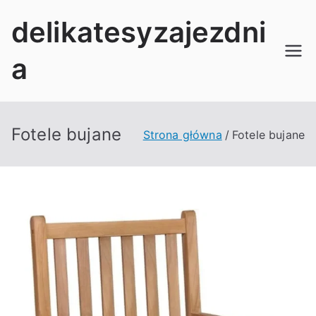
Przejdź
delikatesyzajezdni
do
treści
a
Fotele bujane
Strona główna
Fotele bujane