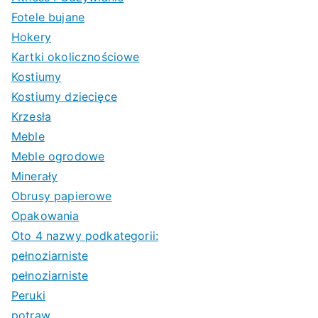
Fotele bujane
Hokery
Kartki okolicznościowe
Kostiumy
Kostiumy dziecięce
Krzesła
Meble
Meble ogrodowe
Minerały
Obrusy papierowe
Opakowania
Oto 4 nazwy podkategorii:
pełnoziarniste
pełnoziarniste
Peruki
potraw