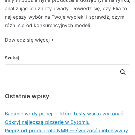
innymi popularnymi produktami dostępnymi na rynku,
analizując ich zalety i wady. Dowiedz się, czy Elia to
najlepszy wybór na Twoje wypieki i sprawdź, czym
różni się od konkurencyjnych modeli.
Dowiedz się więcej
Szukaj
Szukaj
Ostatnie wpisy
Badanie wody pitnej — które testy warto wykonać
Odkryj najlepszą pizzerię w Bytomiu
Pieprz od producenta NMR — świeżość i intensywny