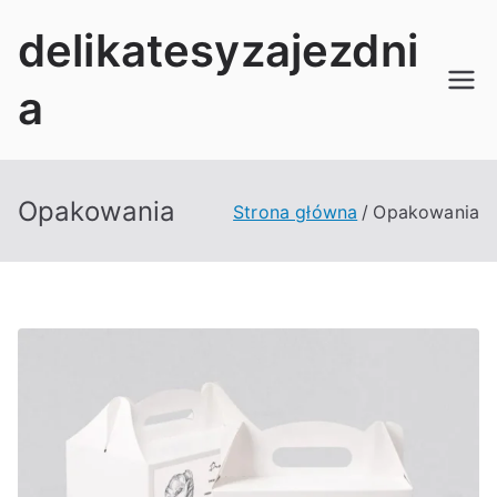
Przejdź
delikatesyzajezdni
do
treści
a
Opakowania
Strona główna
Opakowania