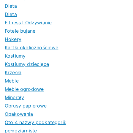
Dieta
Dieta
Fitness I Odżywianie
Fotele bujane
Hokery
Kartki okolicznościowe
Kostiumy
Kostiumy dziecięce
Krzesła
Meble
Meble ogrodowe
Minerały
Obrusy papierowe
Opakowania
Oto 4 nazwy podkategorii:
pełnoziarniste