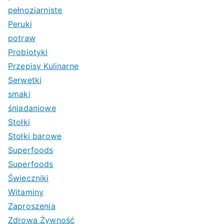
pełnoziarniste
Peruki
potraw
Probiotyki
Przepisy Kulinarne
Serwetki
smaki
śniadaniowe
Stołki
Stołki barowe
Superfoods
Superfoods
Świeczniki
Witaminy
Zaproszenia
Zdrowa Żywność