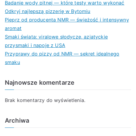
Badanie wody pitnej — które testy warto wykonać
Odkryj najlepszą pizzerię w Bytomiu
Pieprz od producenta NMR — świeżość i intensywny
aromat
Smaki świata: viralowe słodycze, azjatyckie
przysmaki i napoje z USA
Przyprawy do pizzy od NMR — sekret idealnego
smaku
Najnowsze komentarze
Brak komentarzy do wyświetlenia.
Archiwa