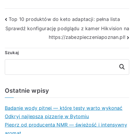
Nawigacja
Top 10 produktów do keto adaptacji: pełna lista
Sprawdź konfigurację podglądu z kamer Hikvision na
wpisu
https://zabezpieczeniapoznan.pl!
Szukaj
Szukaj
Ostatnie wpisy
Badanie wody pitnej — które testy warto wykonać
Odkryj najlepszą pizzerię w Bytomiu
Pieprz od producenta NMR — świeżość i intensywny
aromat