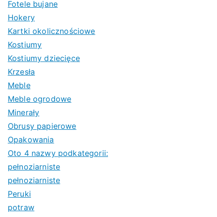
Fotele bujane
Hokery
Kartki okolicznościowe
Kostiumy
Kostiumy dziecięce
Krzesła
Meble
Meble ogrodowe
Minerały
Obrusy papierowe
Opakowania
Oto 4 nazwy podkategorii:
pełnoziarniste
pełnoziarniste
Peruki
potraw