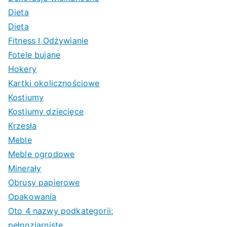
Dieta
Dieta
Fitness I Odżywianie
Fotele bujane
Hokery
Kartki okolicznościowe
Kostiumy
Kostiumy dziecięce
Krzesła
Meble
Meble ogrodowe
Minerały
Obrusy papierowe
Opakowania
Oto 4 nazwy podkategorii:
pełnoziarniste