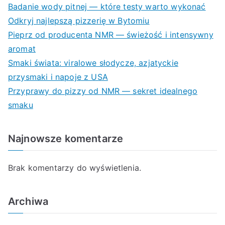
Badanie wody pitnej — które testy warto wykonać
Odkryj najlepszą pizzerię w Bytomiu
Pieprz od producenta NMR — świeżość i intensywny
aromat
Smaki świata: viralowe słodycze, azjatyckie
przysmaki i napoje z USA
Przyprawy do pizzy od NMR — sekret idealnego
smaku
Najnowsze komentarze
Brak komentarzy do wyświetlenia.
Archiwa