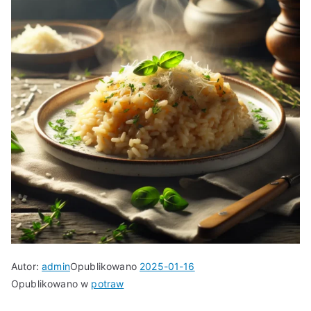
Autor:
admin
Opublikowano
2025-01-16
Opublikowano w
potraw