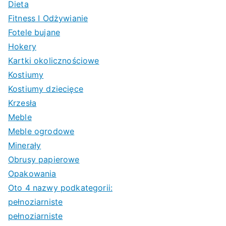
Dieta
Fitness I Odżywianie
Fotele bujane
Hokery
Kartki okolicznościowe
Kostiumy
Kostiumy dziecięce
Krzesła
Meble
Meble ogrodowe
Minerały
Obrusy papierowe
Opakowania
Oto 4 nazwy podkategorii:
pełnoziarniste
pełnoziarniste