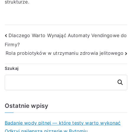
strukturze.
Nawigacja
Dlaczego Warto Wynająć Automaty Vendingowe do
Firmy?
wpisu
Rola probiotyków w utrzymaniu zdrowia jelitowego
Szukaj
Szukaj
Ostatnie wpisy
Badanie wody pitnej — które testy warto wykonać
Odkryj najlepszą pizzerię w Bytomiu