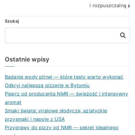
i rozpuszczalną
Szukaj
Szukaj
Ostatnie wpisy
Badanie wody pitnej — które testy warto wykonać
Odkryj najlepszą pizzerię w Bytomiu
Pieprz od producenta NMR — świeżość i intensywny
aromat
Smaki świata: viralowe słodycze, azjatyckie
przysmaki i napoje z USA
Przyprawy do pizzy od NMR — sekret idealnego