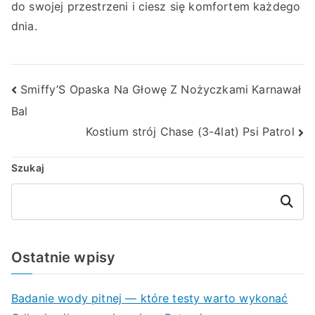
do swojej przestrzeni i ciesz się komfortem każdego
dnia.
Nawigacja
Smiffy’S Opaska Na Głowę Z Nożyczkami Karnawał
Bal
wpisu
Kostium strój Chase (3-4lat) Psi Patrol
Szukaj
Szukaj
Ostatnie wpisy
Badanie wody pitnej — które testy warto wykonać