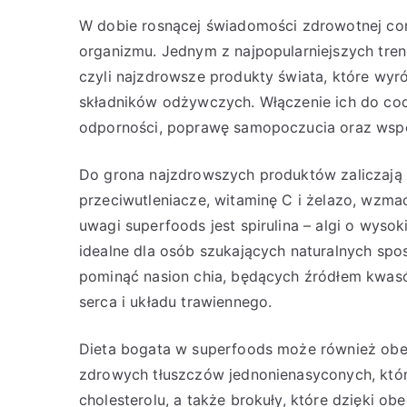
W dobie rosnącej świadomości zdrowotnej cor
organizmu. Jednym z najpopularniejszych tren
czyli najzdrowsze produkty świata, które wy
składników odżywczych. Włączenie ich do cod
odporności, poprawę samopoczucia oraz wsp
Do grona najzdrowszych produktów zaliczają si
przeciwutleniacze, witaminę C i żelazo, wzm
uwagi superfoods jest spirulina – algi o wysoki
idealne dla osób szukających naturalnych sp
pominąć nasion chia, będących źródłem kwasó
serca i układu trawiennego.
Dieta bogata w superfoods może również obe
zdrowych tłuszczów jednonienasyconych, któ
cholesterolu, a także brokuły, które dzięki ob