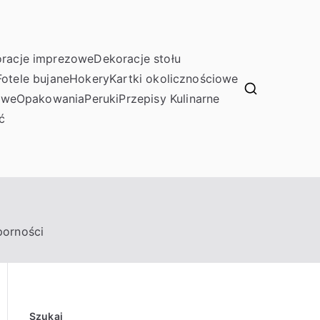
racje imprezowe
Dekoracje stołu
Fotele bujane
Hokery
Kartki okolicznościowe
owe
Opakowania
Peruki
Przepisy Kulinarne
ć
porności
Szukaj