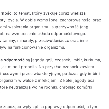
orności
to temat, który zyskuje coraz większą
styl życia. W dobie wzmożonej zachorowalności oraz
ami wspierania organizmu, superżywność (ang.
osób na wzmocnienie układu odpornościowego.
itaminy, minerały, przeciwutleniacze oraz inne
ływ na funkcjonowanie organizmu.
na odporność
są jagody goji, czosnek, imbir, kurkuma,
e jak miód i propolis. Na przykład czosnek zawiera
wwirusowym i przeciwbakteryjnym, podczas gdy imbir i
organizm w walce z infekcjami. Z kolei jagody acai i
óre neutralizują wolne rodniki, chroniąc komórki
i.
że znacząco wpłynąć na poprawę odporności, a tym