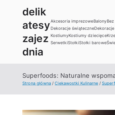
Przejdź
delik
do
treści
Akcesoria imprezowe
Balony
Bez 
atesy
Dekoracje świąteczne
Dekoracje
zajez
Kostiumy
Kostiumy dziecięce
Krze
Serwetki
Stołki
Stołki barowe
Świe
dnia
Superfoods: Naturalne wspoma
Strona główna
Ciekawostki Kulinarne
Super