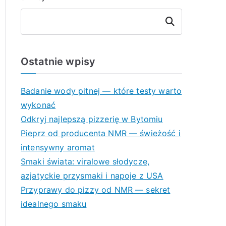
Szukaj
Ostatnie wpisy
Badanie wody pitnej — które testy warto
wykonać
Odkryj najlepszą pizzerię w Bytomiu
Pieprz od producenta NMR — świeżość i
intensywny aromat
Smaki świata: viralowe słodycze,
azjatyckie przysmaki i napoje z USA
Przyprawy do pizzy od NMR — sekret
idealnego smaku