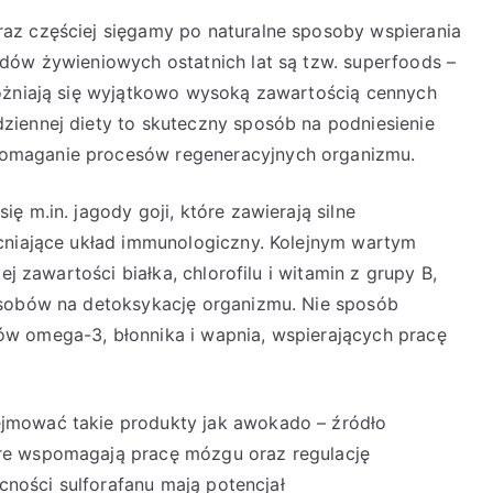
az częściej sięgamy po naturalne sposoby wspierania
dów żywieniowych ostatnich lat są tzw. superfoods –
różniają się wyjątkowo wysoką zawartością cennych
ziennej diety to skuteczny sposób na podniesienie
omaganie procesów regeneracyjnych organizmu.
ę m.in. jagody goji, które zawierają silne
acniające układ immunologiczny. Kolejnym wartym
ej zawartości białka, chlorofilu i witamin z grupy B,
osobów na detoksykację organizmu. Nie sposób
w omega-3, błonnika i wapnia, wspierających pracę
jmować takie produkty jak awokado – źródło
re wspomagają pracę mózgu oraz regulację
ecności sulforafanu mają potencjał