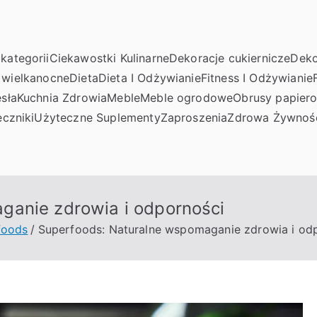
kategorii
Ciekawostki Kulinarne
Dekoracje cukiernicze
Deko
 wielkanocne
Dieta
Dieta I Odżywianie
Fitness I Odżywianie
sła
Kuchnia Zdrowia
Meble
Meble ogrodowe
Obrusy papier
czniki
Użyteczne Suplementy
Zaproszenia
Zdrowa Żywnoś
ganie zdrowia i odporności
foods
Superfoods: Naturalne wspomaganie zdrowia i od