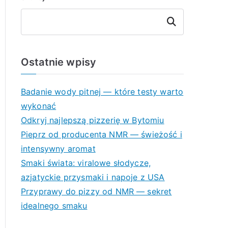
Szukaj
Ostatnie wpisy
Badanie wody pitnej — które testy warto
wykonać
Odkryj najlepszą pizzerię w Bytomiu
Pieprz od producenta NMR — świeżość i
intensywny aromat
Smaki świata: viralowe słodycze,
azjatyckie przysmaki i napoje z USA
Przyprawy do pizzy od NMR — sekret
idealnego smaku