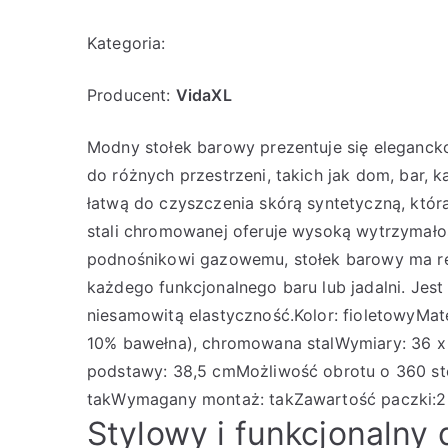
Kategoria:
Producent:
VidaXL
Modny stołek barowy prezentuje się eleganck
do różnych przestrzeni, takich jak dom, bar, 
łatwą do czyszczenia skórą syntetyczną, któ
stali chromowanej oferuje wysoką wytrzymało
podnośnikowi gazowemu, stołek barowy ma re
każdego funkcjonalnego baru lub jadalni. Jes
niesamowitą elastyczność.Kolor: fioletowyMate
10% bawełna), chromowana stalWymiary: 36 x 3
podstawy: 38,5 cmMożliwość obrotu o 360 st
takWymagany montaż: takZawartość paczki:2 
Stylowy i funkcjonalny