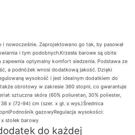
o i nowocześnie. Zaprojektowano go tak, by pasował
kawiarnia i tym podobnych.Krzesła barowe są obite
ra zapewnia optymalny komfort siedzenia. Podstawa ze
ść, a podnóżek wnosi dodatkową jakość. Dzięki
gulowaną wysokość i jest idealnym dodatkiem do
t także obrotowy w zakresie 360 stopni, co gwarantuje
riał: sztuczna skóra (60% poliuretan, 30% poliester,
8 x (72-94) cm (szer. x gł. x wys.)Średnica
opniPodnośnik gazowyRegulacja wysokości:
x stołek barowy
 dodatek do każdej