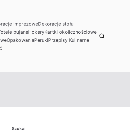
racje imprezowe
Dekoracje stołu
Fotele bujane
Hokery
Kartki okolicznościowe
owe
Opakowania
Peruki
Przepisy Kulinarne
ć
Szukaj