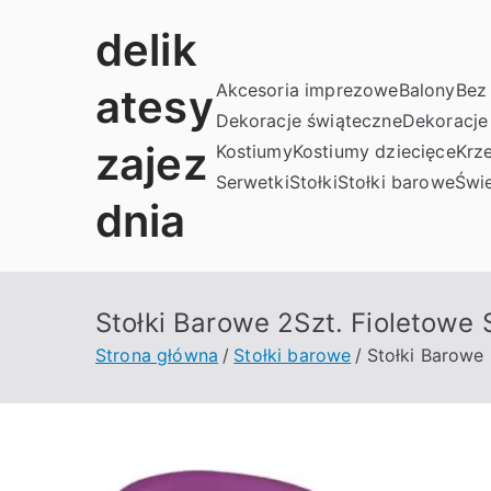
Przejdź
delik
do
treści
Akcesoria imprezowe
Balony
Bez 
atesy
Dekoracje świąteczne
Dekoracje
zajez
Kostiumy
Kostiumy dziecięce
Krze
Serwetki
Stołki
Stołki barowe
Świe
dnia
Stołki Barowe 2Szt. Fioletow
Strona główna
Stołki barowe
Stołki Barowe