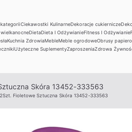
kategorii
Ciekawostki Kulinarne
Dekoracje cukiernicze
Deko
 wielkanocne
Dieta
Dieta I Odżywianie
Fitness I Odżywianie
sła
Kuchnia Zdrowia
Meble
Meble ogrodowe
Obrusy papier
czniki
Użyteczne Suplementy
Zaproszenia
Zdrowa Żywnoś
e Sztuczna Skóra 13452-333563
 2Szt. Fioletowe Sztuczna Skóra 13452-333563