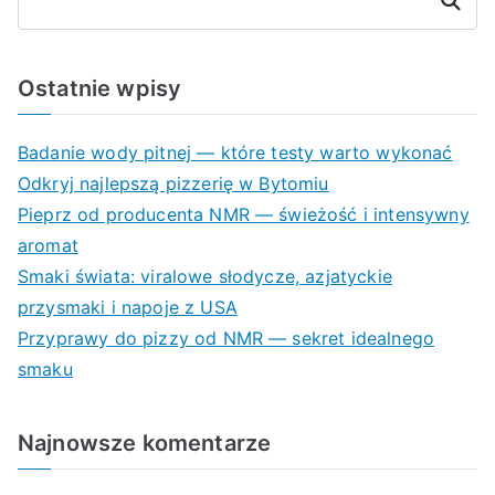
Szukaj
Ostatnie wpisy
Badanie wody pitnej — które testy warto wykonać
Odkryj najlepszą pizzerię w Bytomiu
Pieprz od producenta NMR — świeżość i intensywny
aromat
Smaki świata: viralowe słodycze, azjatyckie
przysmaki i napoje z USA
Przyprawy do pizzy od NMR — sekret idealnego
smaku
Najnowsze komentarze