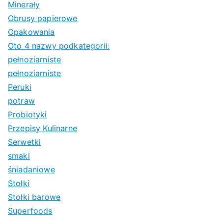
Minerały
Obrusy papierowe
Opakowania
Oto 4 nazwy podkategorii:
pełnoziarniste
pełnoziarniste
Peruki
potraw
Probiotyki
Przepisy Kulinarne
Serwetki
smaki
śniadaniowe
Stołki
Stołki barowe
Superfoods