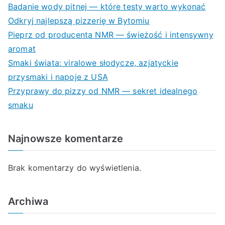
Badanie wody pitnej — które testy warto wykonać
Odkryj najlepszą pizzerię w Bytomiu
Pieprz od producenta NMR — świeżość i intensywny
aromat
Smaki świata: viralowe słodycze, azjatyckie
przysmaki i napoje z USA
Przyprawy do pizzy od NMR — sekret idealnego
smaku
Najnowsze komentarze
Brak komentarzy do wyświetlenia.
Archiwa