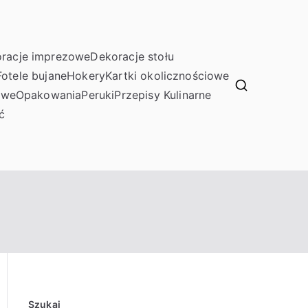
racje imprezowe
Dekoracje stołu
Fotele bujane
Hokery
Kartki okolicznościowe
owe
Opakowania
Peruki
Przepisy Kulinarne
ć
Szukaj