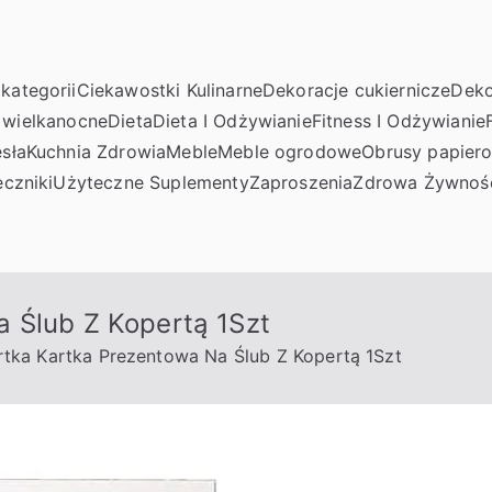
kategorii
Ciekawostki Kulinarne
Dekoracje cukiernicze
Deko
 wielkanocne
Dieta
Dieta I Odżywianie
Fitness I Odżywianie
sła
Kuchnia Zdrowia
Meble
Meble ogrodowe
Obrusy papier
czniki
Użyteczne Suplementy
Zaproszenia
Zdrowa Żywnoś
 Ślub Z Kopertą 1Szt
rtka Kartka Prezentowa Na Ślub Z Kopertą 1Szt