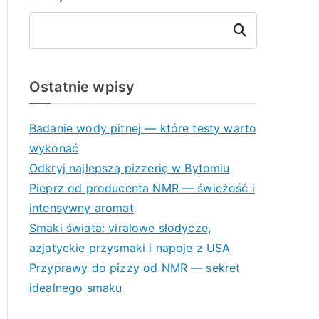
Szukaj
Ostatnie wpisy
Badanie wody pitnej — które testy warto
wykonać
Odkryj najlepszą pizzerię w Bytomiu
Pieprz od producenta NMR — świeżość i
intensywny aromat
Smaki świata: viralowe słodycze,
azjatyckie przysmaki i napoje z USA
Przyprawy do pizzy od NMR — sekret
idealnego smaku