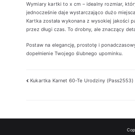
Wymiary kartki to x cm – idealny rozmiar, któ
jednocześnie daje wystarczająco dużo miejsc
Kartka została wykonana z wysokiej jakości p
przez długi czas. To drobny, ale znaczący deta
Postaw na elegancję, prostotę i ponadczasowy 
dopełnienie Twojego ślubnego upominku.
Nawigacja
Kukartka Karnet 60-Te Urodziny (Pass2553)
wpisu
Cop