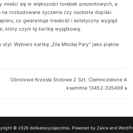
ry mieści się w większości torebek prezentowych, a
a na rozbudowane życzenia czy osobiste dopiski.
apieru, co gwarantuje trwałość i estetyczny wygląd
l, który czyni tę kartkę wyjątkową.
styl. Wybierz kartkę „Dla Młodej Pary” jako piękne
Obrotowe Krzesła Stołowe 2 Szt. Ciemnozielone A
ksamitne 13452-335498
yright © 2026
delikatesyzajezdnia
. Powered by
Zakra
and
WordPr