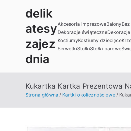
Przejdź
delik
do
treści
Akcesoria imprezowe
Balony
Bez 
atesy
Dekoracje świąteczne
Dekoracje
zajez
Kostiumy
Kostiumy dziecięce
Krze
Serwetki
Stołki
Stołki barowe
Świe
dnia
Kukartka Kartka Prezentowa Na
Strona główna
Kartki okolicznościowe
Kuka