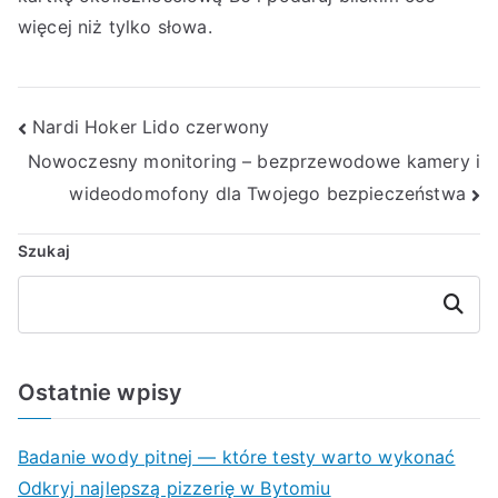
więcej niż tylko słowa.
Nawigacja
Nardi Hoker Lido czerwony
Nowoczesny monitoring – bezprzewodowe kamery i
wpisu
wideodomofony dla Twojego bezpieczeństwa
Szukaj
Szukaj
Ostatnie wpisy
Badanie wody pitnej — które testy warto wykonać
Odkryj najlepszą pizzerię w Bytomiu