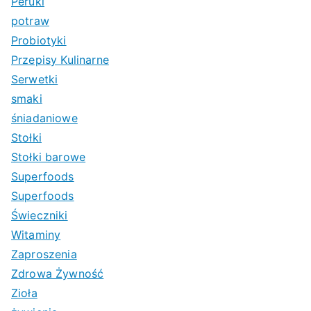
Peruki
potraw
Probiotyki
Przepisy Kulinarne
Serwetki
smaki
śniadaniowe
Stołki
Stołki barowe
Superfoods
Superfoods
Świeczniki
Witaminy
Zaproszenia
Zdrowa Żywność
Zioła