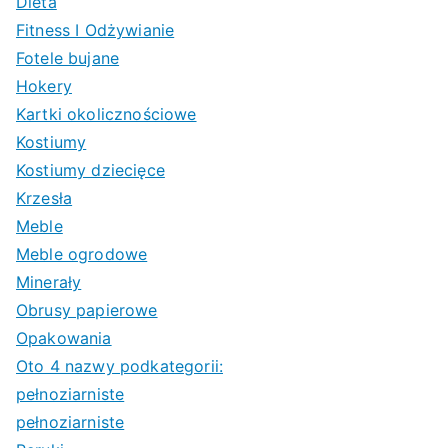
Dieta
Fitness I Odżywianie
Fotele bujane
Hokery
Kartki okolicznościowe
Kostiumy
Kostiumy dziecięce
Krzesła
Meble
Meble ogrodowe
Minerały
Obrusy papierowe
Opakowania
Oto 4 nazwy podkategorii:
pełnoziarniste
pełnoziarniste