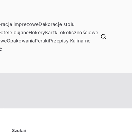
racje imprezowe
Dekoracje stołu
Fotele bujane
Hokery
Kartki okolicznościowe
owe
Opakowania
Peruki
Przepisy Kulinarne
ć
Szukaj