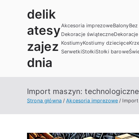
Przejdź
delik
do
treści
Akcesoria imprezowe
Balony
Bez 
atesy
Dekoracje świąteczne
Dekoracje
zajez
Kostiumy
Kostiumy dziecięce
Krze
Serwetki
Stołki
Stołki barowe
Świe
dnia
Import maszyn: technologiczne
Strona główna
Akcesoria imprezowe
Import