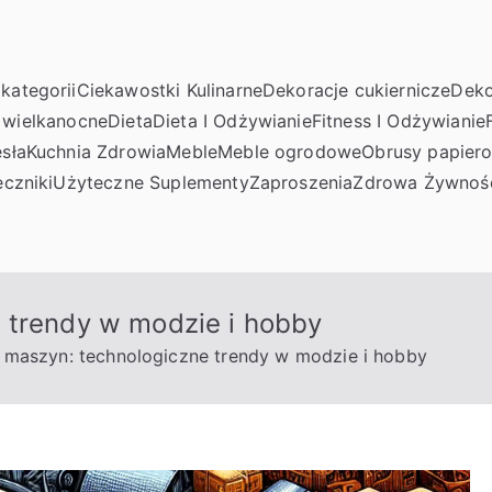
kategorii
Ciekawostki Kulinarne
Dekoracje cukiernicze
Deko
 wielkanocne
Dieta
Dieta I Odżywianie
Fitness I Odżywianie
sła
Kuchnia Zdrowia
Meble
Meble ogrodowe
Obrusy papier
czniki
Użyteczne Suplementy
Zaproszenia
Zdrowa Żywnoś
 trendy w modzie i hobby
 maszyn: technologiczne trendy w modzie i hobby