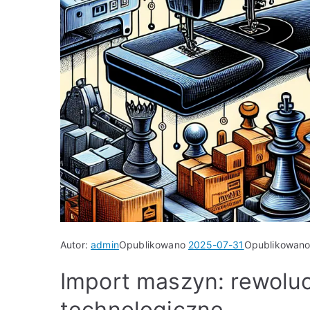
Autor:
admin
Opublikowano
2025-07-31
Opublikowan
Import maszyn: rewolu
technologiczne