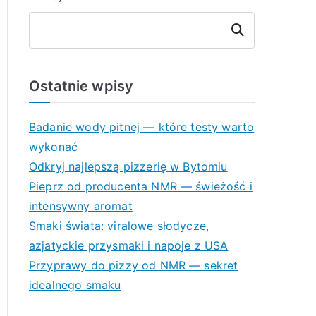
Szukaj
Ostatnie wpisy
Badanie wody pitnej — które testy warto
wykonać
Odkryj najlepszą pizzerię w Bytomiu
Pieprz od producenta NMR — świeżość i
intensywny aromat
Smaki świata: viralowe słodycze,
azjatyckie przysmaki i napoje z USA
Przyprawy do pizzy od NMR — sekret
idealnego smaku