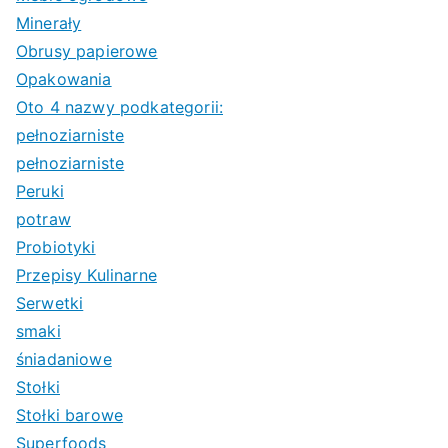
Minerały
Obrusy papierowe
Opakowania
Oto 4 nazwy podkategorii:
pełnoziarniste
pełnoziarniste
Peruki
potraw
Probiotyki
Przepisy Kulinarne
Serwetki
smaki
śniadaniowe
Stołki
Stołki barowe
Superfoods