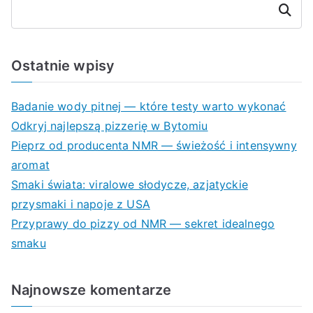
Szukaj
Ostatnie wpisy
Badanie wody pitnej — które testy warto wykonać
Odkryj najlepszą pizzerię w Bytomiu
Pieprz od producenta NMR — świeżość i intensywny
aromat
Smaki świata: viralowe słodycze, azjatyckie
przysmaki i napoje z USA
Przyprawy do pizzy od NMR — sekret idealnego
smaku
Najnowsze komentarze