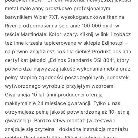
metal malowany proszkowo profesjonalnym
barwnikiem Wixer 7XT, wysokogatunkowa tkanina
River o odporności na ścieranie 100 000 cykli w
teście Martindale. Kolor: szary. Kliknij w link i zobacz
też inne krzesła tapicerowane w sklepie Edinos.pl –
na pewno znajdziesz coś dla siebie! Produkt posiada
certyfikat jakości „Edinos Standards DSI 804”, który
potwierdza najwyższą jakość wykonania mebla oraz
pełny stopień zgodności poszczególnych jednostek
wytworzonego wyrobu z przyjętym wzorcem.
Gwarancja 10 lat (inni producenci oferują
maksymalnie 24 miesiące gwarancji. Tylko u nas
otrzymujesz pełną jakość potwierdzoną aż 10-letnią
gwarancją)! Bardzo łatwy montaż (w zestawie
znajduje się czytelna i dokładna instrukcja montażu
mebla). Producent: Elior. Kliknij i zobacz film o