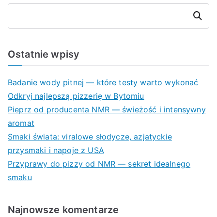
Szukaj
Ostatnie wpisy
Badanie wody pitnej — które testy warto wykonać
Odkryj najlepszą pizzerię w Bytomiu
Pieprz od producenta NMR — świeżość i intensywny
aromat
Smaki świata: viralowe słodycze, azjatyckie
przysmaki i napoje z USA
Przyprawy do pizzy od NMR — sekret idealnego
smaku
Najnowsze komentarze